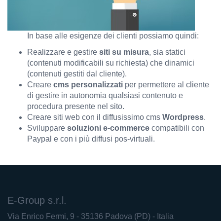
In base alle esigenze dei clienti possiamo quindi:
Realizzare e gestire
siti su misura
, sia statici
(contenuti modificabili su richiesta) che dinamici
(contenuti gestiti dal cliente).
Creare
cms personalizzati
per permettere al cliente
di gestire in autonomia qualsiasi contenuto e
procedura presente nel sito.
Creare siti web con il diffusissimo cms
Wordpress
.
Sviluppare
soluzioni e-commerce
compatibili con
Paypal e con i più diffusi pos-virtuali.
E-Group s.r.l.
Via Enrico Fermi, 9
- 35136 Padova (PD) - Italia