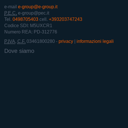
e-mail
e-group@e-group.it
P.E.C.
e-group@pec.it
Tel.
0498705403
cell.
+393203747243
Codice SDI: M5UXCR1
Numero REA: PD-312776
P.
IVA
,
C.F.
03461800280
-
privacy
|
informazioni legali
Dove siamo