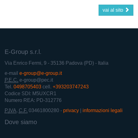
vai al sito
E-Group s.r.l.
Via Enrico Fermi, 9
- 35136 Padova (PD) - Italia
e-mail
e-group@e-group.it
P.E.C.
e-group@pec.it
Tel.
0498705403
cell.
+393203747243
Codice SDI: M5UXCR1
Numero REA: PD-312776
P.
IVA
,
C.F.
03461800280
-
privacy
|
informazioni legali
Dove siamo