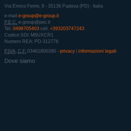
Via Enrico Fermi, 9
- 35136 Padova (PD) - Italia
e-mail
e-group@e-group.it
P.E.C.
e-group@pec.it
Tel.
0498705403
cell.
+393203747243
Codice SDI: M5UXCR1
Numero REA: PD-312776
P.
IVA
,
C.F.
03461800280
-
privacy
|
informazioni legali
Dove siamo